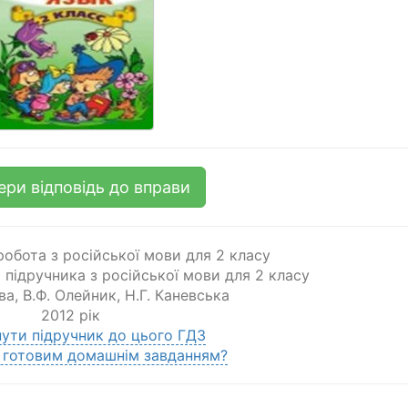
ери відповідь до вправи
обота з російської мови для 2 класу
о підручника з російської мови для 2 класу
ва
,
В.Ф. Олейник
,
Н.Г. Каневська
2012 рік
ути підручник до цього ГДЗ
 готовим домашнім завданням?