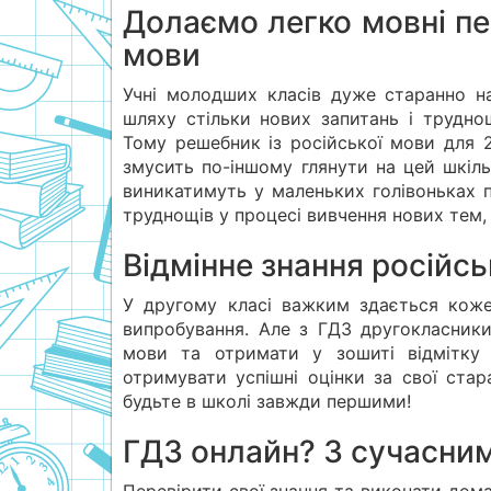
Долаємо легко мовні пе
мови
Учні молодших класів дуже старанно н
шляху стільки нових запитань і труднощ
Тому решебник із російської мови для 2
змусить по-іншому глянути на цей шкільн
виникатимуть у маленьких голівоньках 
труднощів у процесі вивчення нових тем,
Відмінне знання російсь
У другому класі важким здається коже
випробування. Але з ГДЗ другокласники
мови та отримати у зошиті відмітку
отримувати успішні оцінки за свої стар
будьте в школі завжди першими!
ГДЗ онлайн? З сучасни