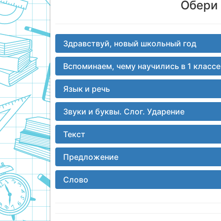
Обери 
Здравствуй, новый школьный год
Вспоминаем, чему научились в 1 классе
Язык и речь
Звуки и буквы. Слог. Ударение
Текст
Предложение
Слово