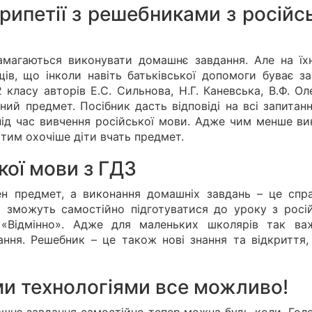
рипетії з решебниками з російсь
амагаються виконувати домашнє завдання. Але на їх
ів, що інколи навіть батьківської допомоги буває за
 класу авторів Е.С. Сильнова, Н.Г. Каневська, В.Ф. О
ий предмет. Посібник дасть відповіді на всі запитанн
під час вивчення російської мови. Адже чим менше ви
 тим охочіше діти вчать предмет.
кої мови з ГДЗ
н предмет, а виконання домашніх завдань – це спр
 зможуть самостійно підготуватися до уроку з росій
 «Відмінно». Адже для маленьких школярів так ва
ання. Решебник – це також нові знання та відкриття,
ми технологіями все можливо!