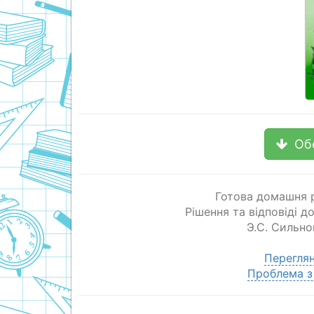
Об
Готова домашня р
Рішення та відповіді д
Э.С. Сильно
Переглян
Проблема з