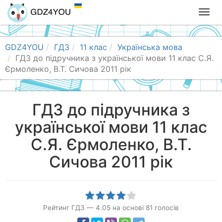
T
o
g
g
GDZ4YOU
ГДЗ
11 клас
Українська мова
l
ГДЗ до підручника з української мови 11 клас С.Я.
e
Єрмоленко, В.Т. Сичова 2011 рік
n
a
v
ГДЗ до підручника з
i
української мови 11 клас
g
a
С.Я. Єрмоленко, В.Т.
t
i
Сичова 2011 рік
o
n
Рейтинг ГДЗ
—
4.05
на основі
81
голосів