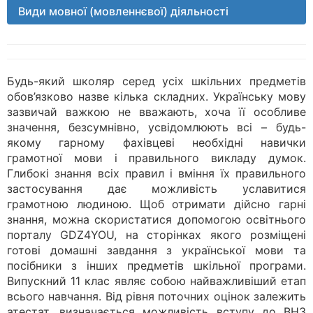
Види мовної (мовленнєвої) діяльності
Будь-який школяр серед усіх шкільних предметів
обов’язково назве кілька складних. Українську мову
зазвичай важкою не вважають, хоча її особливе
значення, безсумнівно, усвідомлюють всі – будь-
якому гарному фахівцеві необхідні навички
грамотної мови і правильного викладу думок.
Глибокі знання всіх правил і вміння їх правильного
застосування дає можливість уславитися
грамотною людиною. Щоб отримати дійсно гарні
знання, можна скористатися допомогою освітнього
порталу GDZ4YOU, на сторінках якого розміщені
готові домашні завдання з української мови та
посібники з інших предметів шкільної програми.
Випускний 11 клас являє собою найважливіший етап
всього навчання. Від рівня поточних оцінок залежить
атестат, визначається можливість вступу до ВНЗ