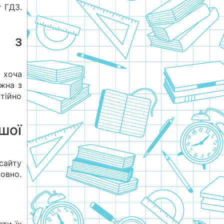
у ГДЗ.
й з
І хоча
жна з
тійно
шої
 сайту
овно.