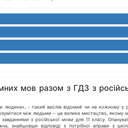
мних мов разом з ГДЗ з російсь
ти людина», - такий вислів відомий чи не кожному у р
розумітися між людьми – це велике мистецтво, якому 
завданнями з російської мови для 11 класу. Опануват
жна, знайшовши відповіді з потрібної вправи з шкіл