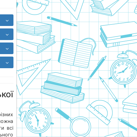
кої
ізних
можна
и всі
ьного