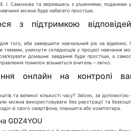
 Е. І. Самонова та звірившись з рішеннями, поданими 
навчанні можна буде набагато простіше.
ся з підтримкою відповіде
для того, аби завершити навчальний рік на відмінно. 
и темами, уникнути складнощів у процесі навчання мо
озв’язувати домашнє завдання буде простіше, а самос
иправлення помилок візьметься вчитель – легко.
ання онлайн на контролі ва
штів та великої кількості часу? Звісно, за допомогою
али можна використовувати без реєстрації та безкошт
озділ зі свого смартфона, планшета або комп’ютера.
 на GDZ4YOU