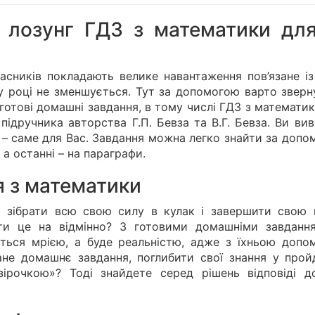
– лозунг ГДЗ з математики для
сників покладають велике навантаження пов’язане із
у році не зменшується. Тут за допомогою варто зверн
готові домашні завдання, в тому числі ГДЗ з математи
 підручника авторства Г.П. Бевза та В.Г. Бевза. Ви ви
ді – саме для Вас. Завдання можна легко знайти за доп
, а останні – на параграфи.
я з математики
во зібрати всю свою силу в кулак і завершити свою 
ти це на відмінно? З готовими домашніми завданн
ться мрією, а буде реальністю, адже з їхньою допо
ане домашнє завдання, поглибити свої знання у прой
ірочкою»? Тоді знайдете серед рішень відповіді д