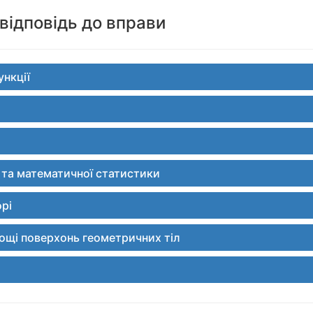
відповідь до вправи
ункції
й та математичної статистики
орі
площі поверхонь геометричних тіл