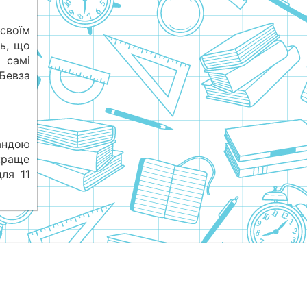
своїм
ь, що
 самі
 Бевза
андою
краще
для 11