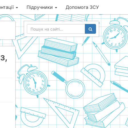
нтації
Підручники
Допомога ЗСУ
з,