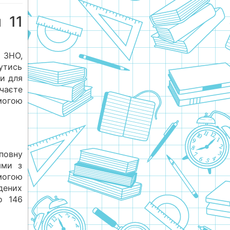
 11
 ЗНО,
утись
ки для
вчаєте
омогою
повну
ями з
могою
дених
о 146