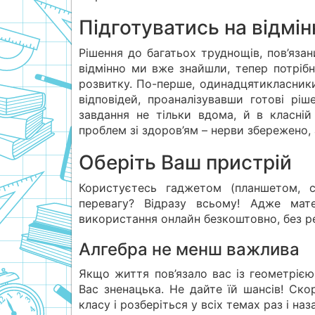
Підготуватись на відмі
Рішення до багатьох труднощів, пов’язан
відмінно ми вже знайшли, тепер потріб
розвитку. По-перше, одинадцятикласник
відповідей, проаналізувавши готові рі
завдання не тільки вдома, й в класній
проблем зі здоров’ям – нерви збережено,
Оберіть Ваш пристрій
Користуєтесь гаджетом (планшетом, 
перевагу? Відразу всьому! Адже мат
використання онлайн безкоштовно, без реє
Алгебра не менш важлива
Якщо життя пов’язало вас із геометрією
Вас зненацька. Не дайте їй шансів! Ско
класу і розберіться у всіх темах раз і на