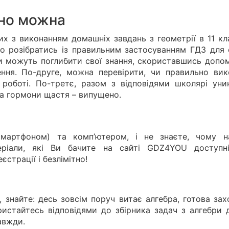
нно можна
их з виконанням домашніх завдань з геометрії в 11 кл
но розібратись із правильним застосуванням ГДЗ для 
и можуть поглибити свої знання, скориставшись допо
шення. По-друге, можна перевірити, чи правильно вик
 роботі. По-третє, разом з відповідями школярі уни
 а гормони щастя – випущено.
смартфоном) та комп’ютером, і не знаєте, чому н
еріали, які Ви бачите на сайті GDZ4YOU доступн
страції і безлімітно!
, знайте: десь зовсім поруч витає алгебра, готова за
ристайтесь відповідями до збірника задач з алгебри д
завжди.