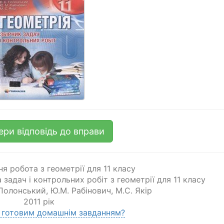
ери відповідь до вправи
я робота з геометрії для 11 класу
а задач і контрольних робіт з геометрії для 11 класу
 Полонський
,
Ю.М. Рабінович
,
М.С. Якір
2011 рік
 готовим домашнім завданням?