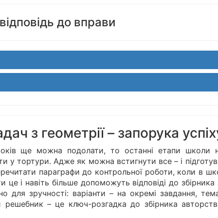
відповідь до вправи
дач з геометрії – запорука успіх
оків ще можна подолати, то останні етапи школи н
и у тортури. Адже як можна встигнути все – і підготу
перечитати параграфи до контрольної роботи, коли в ш
 це і навіть більше допоможуть відповіді до збірника
ено для зручності: варіанти – на окремі завдання, тем
й решебник – це ключ-розгадка до збірника авторства