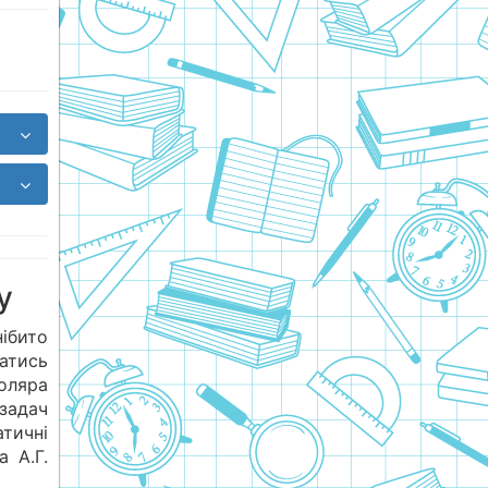
у
ібито
ватись
коляра
 задач
атичні
 А.Г.