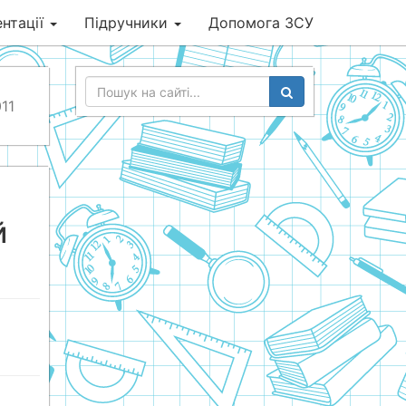
нтації
Підручники
Допомога ЗСУ
11
й