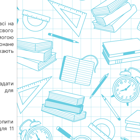
асі на
свого
могою
онане
кають
адати
і для
хопити
ля 11