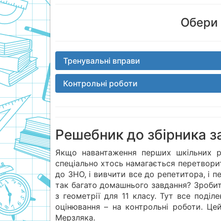
Обери 
Тренувальні вправи
Контрольні роботи
Решебник до збірника за
Якщо навантаження перших шкільних р
спеціально хтось намагається перетворит
до ЗНО, і вивчити все до репетитора, і 
так багато домашнього завдання? Зробити
з геометрії для 11 класу. Тут все поділ
оцінювання – на контрольні роботи. Це
Мерзляка.